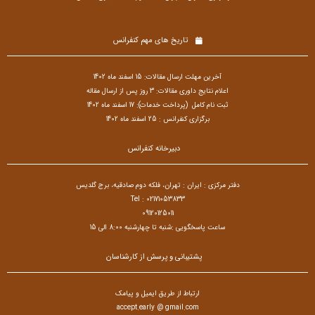
تاریخ های مهم کنفرانس
آخرین مهلت ارسال مقالات: 15 اسفند ماه 1402
اعلام نتایج داوری مقالات: 3 روز پس از ارسال مقاله
ثبت نام کامل (پرداخت خدمات): 17 اسفند ماه 1402
برگزاری کنفرانس : 25 اسفند ماه 1402
دبیرخانه کنفرانس
دفتر مرکزی : ایران : تهران، فلکه دوم صادقیه، برج گلدیس
Tel : 02171053833
09120125011
ساعت پاسخگویی :شنبه تا چهارشنبه 8:00 الی 15
پشتیبانی و پرسش از کارشناسان
ارتباط از طریق ایمیل و پیامک
accept.early @ gmail.com