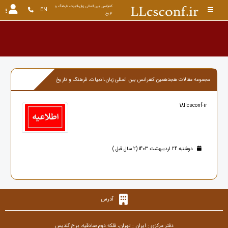
کنفرانس بین المللی زبان،ادبیات، فرهنگ و 
EN
تاریخ
مجموعه مقالات هجدهمین کنفرانس بین المللی زبان،ادبیات، فرهنگ و تاریخ
18llcsconf-ir
دوشنبه 24 اردیبهشت 1403 (2 سال قبل )
آدرس
دفتر مرکزی : ایران : تهران، فلکه دوم صادقیه، برج گلدیس