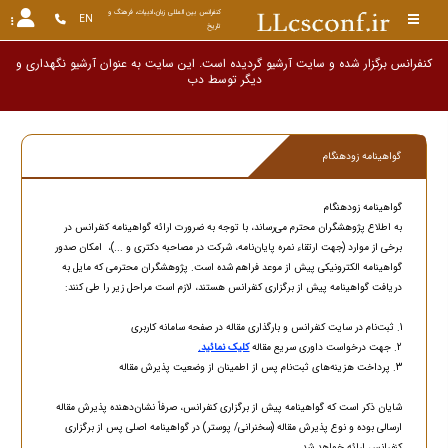
کنفرانس بین المللی زبان،ادبیات، فرهنگ و 
EN
تاریخ
کنفرانس برگزار شده و سایت آرشیو گردیده است. این سایت به عنوان آرشیو نگهداری و
دیگر توس
گواهینامه زودهنگام
گواهینامه زودهنگام
به اطلاع پژوهشگران محترم می‌رساند، با توجه به ضرورت ارائه گواهینامه کنفرانس در
برخی از موارد (جهت ارتقاء نمره پایان‌نامه، شرکت در مصاحبه دکتری و ...)، امکان صدور
گواهینامه الکترونیکی پیش از موعد فراهم شده است. پژوهشگران محترمی که مایل به
دریافت گواهینامه پیش از برگزاری کنفرانس هستند، لازم است مراحل زیر را طی کنند:
1. ثبت‌نام در سایت کنفرانس و بارگذاری مقاله در صفحه سامانه کاربری
2. جهت درخواست داوری سریع مقاله
کلیک نمائید.
3. پرداخت هزینه‌های ثبت‌نام پس از اطمینان از وضعیت پذیرش مقاله
شایان ذکر است که گواهینامه پیش از برگزاری کنفرانس، صرفاً نشان‌دهنده پذیرش مقاله
ارسالی بوده و نوع پذیرش مقاله (سخنرانی/ پوستر) در گواهینامه اصلی پس از برگزاری
کنفرانس ارائه خواهد شد.