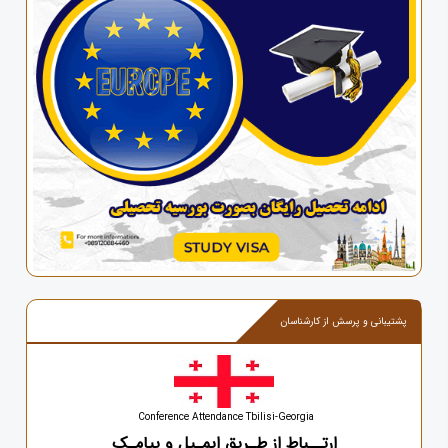
پشتیبانی و پرسش از کارشناسان
Conference Attendance Tbilisi-Georgia
ارتــباط از طـریق ایمـیل و پیامـک