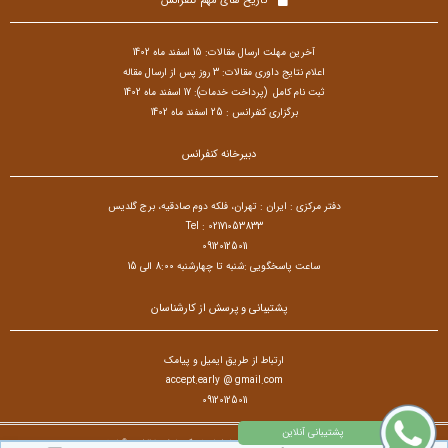
تاریخ های مهم کنفرانس
آخرین مهلت ارسال مقالات: 15 اسفند ماه 1402
اعلام نتایج داوری مقالات: 3 روز پس از ارسال مقاله
ثبت نام کامل (پرداخت خدمات): 17 اسفند ماه 1402
برگزاری کنفرانس : 25 اسفند ماه 1402
دبیرخانه کنفرانس
دفتر مرکزی : ایران : تهران، فلکه دوم صادقیه، برج گلدیس
Tel : 02171053833
09120125011
ساعت پاسخگویی :شنبه تا چهارشنبه 8:00 الی 15
پشتیبانی و پرسش از کارشناسان
ارتباط از طریق ایمیل و پیامک
accept.early @ gmail.com
09120125011
تمام حقوق مادی و معنوی برای کنفرانس بین المللی زبان،ادبیات، فرهنگ و تاریخ محفوظ است. © ۱۴۰۵