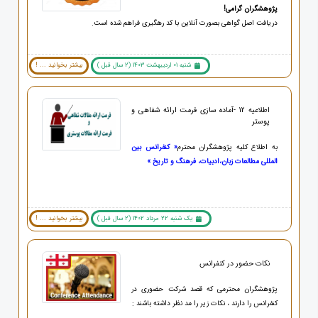
پژوهشگران گرامی!
دریافت اصل گواهی بصورت آنلاین با کد رهگیری فراهم شده است.
شنبه 01 اردیبهشت 1403 (2 سال قبل )
بیشتر بخوانید ... !
اطلاعیه 12 -آماده سازی فرمت ارائه شفاهی و
پوستر
به اطلاع کلیه پژوهشگران محترم
«
کنفرانس بین
المللی مطالعات زبان،ادبیات، فرهنگ و تاریخ »
یک شنبه 22 مرداد 1402 (2 سال قبل )
بیشتر بخوانید ... !
نکات حضور در کنفرانس
پژوهشگران محترمی که قصد شرکت حضوری در
کنفرانس را دارند ، نکات زیر را مد نظر داشته باشند :