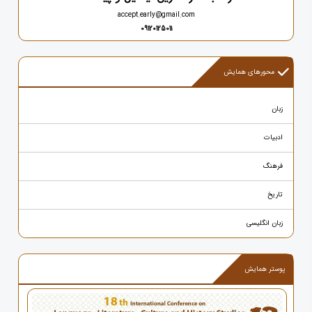
accept.early@gmail.com
09120125011
محورهای همایش
زبان
ادبیات
فرهنگ
تاریخ
زبان انگلیسی
پوستر همایش