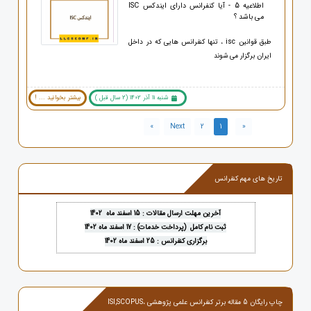
اطلاعیه 5 - آیا کنفرانس دارای ایندکس ISC
می باشد ؟
طبق قوانین isc ، تنها کنفرانس هایی که در داخل
ایران برگزار می شوند
شنبه 11 آذر 1402 (2 سال قبل )
بیشتر بخوانید ... !
»
Next
2
1
«
تاریخ های مهم کنفرانس
آخرین مهلت ارسال مقالات : 15 اسفند ماه 1402
ثبت نام کامل (پرداخت خدمات) : 17 اسفند ماه 1402
برگزاری کنفرانس : 25 اسفند ماه 1402
چاپ رایگان 5 مقاله برتر کنفرانس علمی پژوهشی ،ISI,SCOPUS