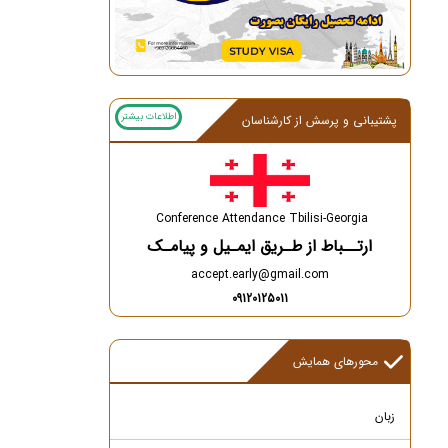
اطلاعات بیشتر
پشتیبانی و پرسش از کارشناسان
Conference Attendance Tbilisi-Georgia
ارتــباط از طـریق ایمـیل و پیامـک
accept.early@gmail.com
09120125011
محورهای همایش
زبان