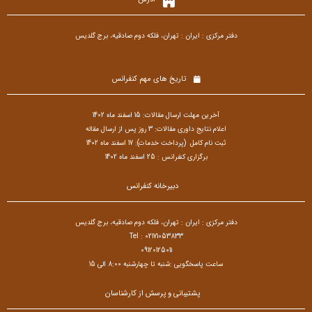
دفتر مرکزی : ایران : تهران، فلکه دوم صادقیه، برج گلدیس
تاریخ های مهم کنفرانس
آخرین مهلت ارسال مقالات: 15 اسفند ماه 1402
اعلام نتایج داوری مقالات: 3 روز پس از ارسال مقاله
ثبت نام کامل (پرداخت خدمات): 17 اسفند ماه 1402
برگزاری کنفرانس : 25 اسفند ماه 1402
دبیرخانه کنفرانس
دفتر مرکزی : ایران : تهران، فلکه دوم صادقیه، برج گلدیس
Tel : 02171053833
09120125011
ساعت پاسخگویی :شنبه تا چهارشنبه 8:00 الی 15
پشتیبانی و پرسش از کارشناسان