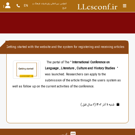
کنفرانس بین المللی زبان،ادبیات، فرهنگ و 
EN
تاریخ
Getting started with the website and the system for registering and receiving articles
The portal of The "
International Conference on
Language , Literature , Culture and History Studies
"
was launched. Researchers can apply to the
submission of the article through the users system as
well as follow up on the current activities of the conference.
شنبه 11 آذر 1402 (2 سال قبل )
آدرس